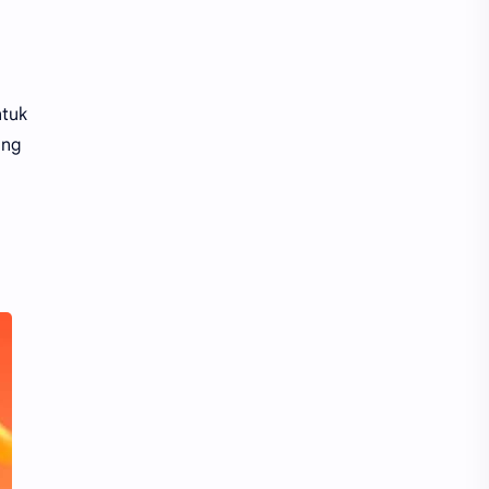
ntuk
ang