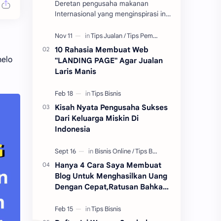
Deretan pengusaha makanan
Internasional yang menginspirasi ini
bisa jadi teladan bagi kita semua,
bahwa tidak ada yang tidak mungkin
untuk bisa di ra…
10 Rahasia Membuat Web
helo
"LANDING PAGE" Agar Jualan
Laris Manis
Kisah Nyata Pengusaha Sukses
Dari Keluarga Miskin Di
Indonesia
Hanya 4 Cara Saya Membuat
Blog Untuk Menghasilkan Uang
Dengan Cepat,Ratusan Bahkan
Jutaan Setiap Harinya