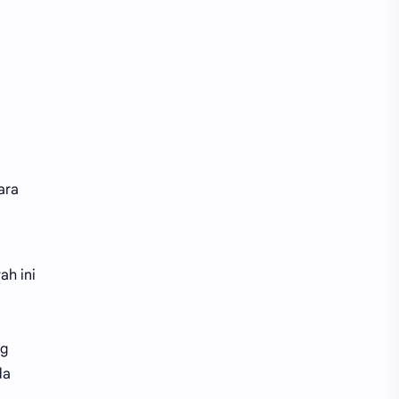
Tips Closing
Tips Iklan
Tips Jualan
Tips Pemasaran
Travel
Tribunnews
Youtube
ara
ah ini
ng
da