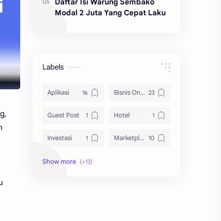
Daftar Isi Warung Sembako
Modal 2 Juta Yang Cepat Laku
Labels
Aplikasi
Bisnis Online
g,
Guest Post
Hotel
n
Investasi
Marketplace
Peluang Usaha
Pinjaman Online
u
Social Media
Sponsor
Tips Bisnis
Tips Blogging