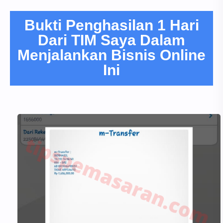
Bukti Penghasilan 1 Hari
Dari TIM Saya Dalam
Menjalankan Bisnis Online
Ini