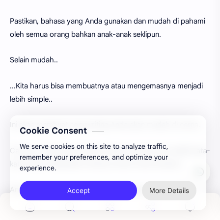
Pastikan, bahasa yang Anda gunakan dan mudah di pahami
oleh semua orang bahkan anak-anak seklipun.
Selain mudah..
...Kita harus bisa membuatnya atau mengemasnya menjadi
lebih simple..
Ini akan membuat copywriting Anda akan mudah di cerna.
Cookie Consent
We serve cookies on this site to analyze traffic,
Caranya, Anda bisa gunakan striker tertentu dan sedikit kata-
remember your preferences, and optimize your
kata yang menjelaskan terkait produk Anda tersebut.
experience.
Anda tidak perlu mengunggul-unggulkan produk Anda.
Accept
More Details
Cukup dengan memunjukan padanya, kalau produk Anda
cocok dan bisa membatu mereka.